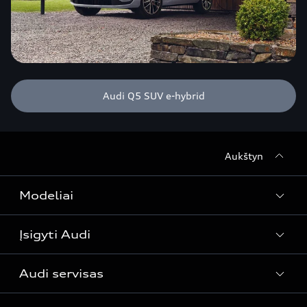
Audi Q5 SUV e-hybrid
Aukštyn
Modeliai
Įsigyti Audi
Visi modeliai
Audi servisas
e-tron
Specialūs pasiūlymai