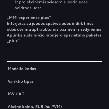
ir projekcinėmis šviesomis išoriniuose
veidrodžiuose
„MMI experience plus“
Interjeras su juodos spalvos odos ir dirbtinės
odos deriniu aptrauktomis bazinėmis sėdynėmis
Aplinką sudarančio interjero apšvietimo paketas
„plus“
Table
Modelio kodas
Variklio
tipas
kW / AG
Akcinė kaina, EUR (su PVM)