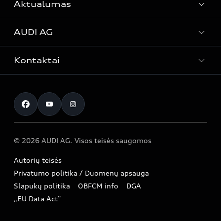
e-tron GT
Aktualumas
Automobiliai sandėlyje
Servisas ir aptarnavimas
Naudoti Audi
AUDI AG
Serviso akcijos
Naujienos
Audi Lizingas
Originalias atsargines dalis
Kontaktai
Svarbi informacija mūsų klientams
Apie kompaniją (ENG)
Originalūs aksesuarai
Atšaukimas dėl oro pagalvių saugumo
Prekybos atstovai ir serviso partneriai
Apie kompaniją (ENG)
Garantijos
Perdirbimas
Informacija apie importuotoją
Istorija (ENG)
Naujoji ES padangų ženklinimo etiketė
© 2026 AUDI AG. Visos teisės saugomos
Pažangos istorijos
Autorių teisės
Privatumo politika / Duomenų apsauga
Slapukų politika
OBFCM info
DGA
„EU Data Act“