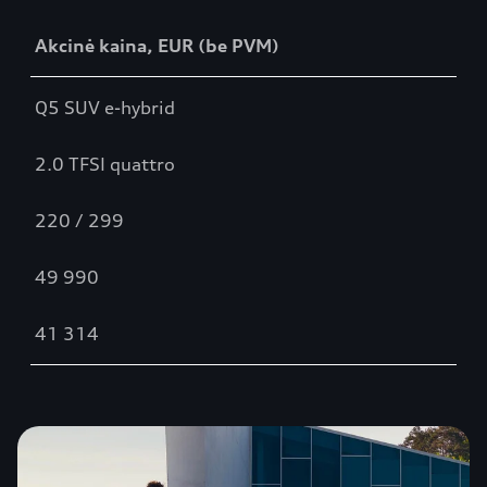
Akcinė kaina, EUR (be PVM)
Q5 SUV e-hybrid
2.0 TFSI quattro
220 / 299
49 990
41 314