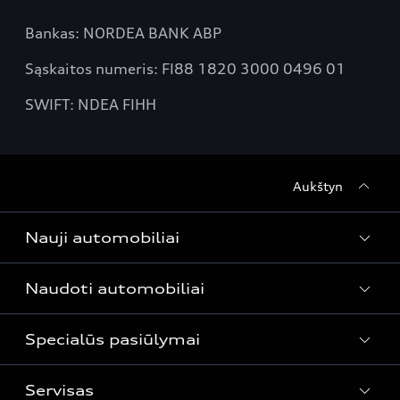
Bankas: NORDEA BANK ABP
Sąskaitos numeris: FI88 1820 3000 0496 01
SWIFT: NDEA FIHH
Aukštyn
Nauji automobiliai
Naudoti automobiliai
Modeliai
Automobiliai sandėlyje
Specialūs pasiūlymai
Naudoti automobiliai
Audi Lizingas
Servisas
Specialūs pasiūlymai