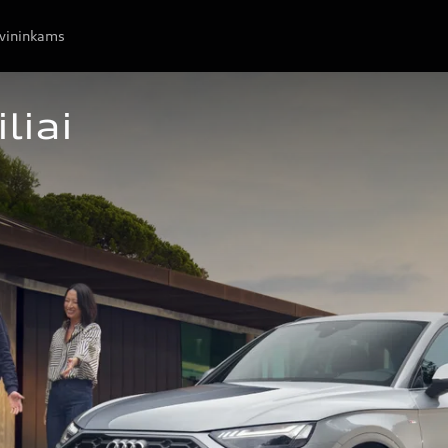
avininkams
liai