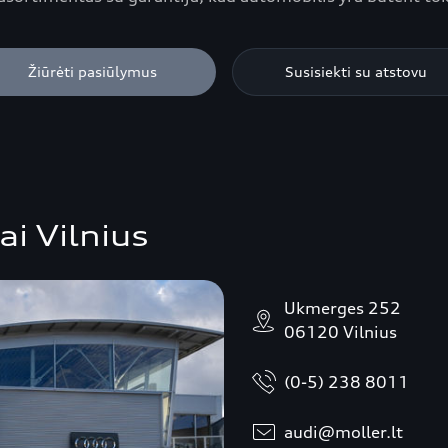
Žiūrėti pasiūlymus
Susisiekti su atstovu
ai Vilnius
Ukmerges 252
06120 Vilnius
(0-5) 238 8011
audi@moller.lt