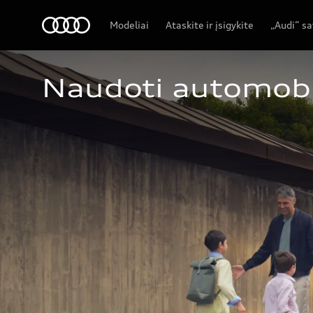
Audi
Modeliai
Ataskite ir įsigykite
„Audi“ s
Naudoti automobi