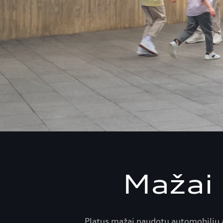
Mažai 
Platus mažai naudotų automobilių as