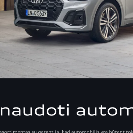
naudoti autom
ortimentas su garantija, kad automobilis yra būtent toki