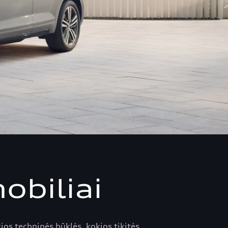
obiliai
os techninės būklės, kokios tikitės.