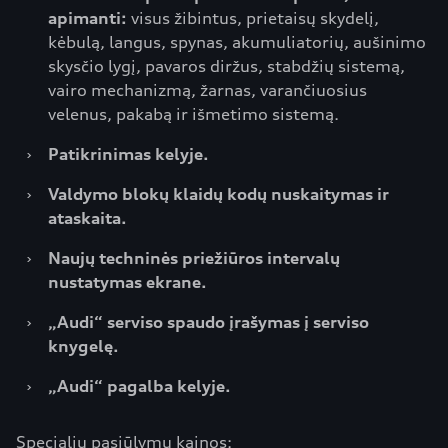
apimanti:
visus žibintus, prietaisų skydelį,
kėbulą, langus, spynas, akumuliatorių, aušinimo
skysčio lygį, pavaros diržus, stabdžių sistemą,
vairo mechanizmą, žarnas, varančiuosius
velenus, pakabą ir išmetimo sistemą.
›
Patikrinimas kelyje.
›
Valdymo blokų klaidų kodų nuskaitymas ir
ataskaita.
›
Naujų techninės priežiūros intervalų
nustatymas ekrane.
›
„Audi“ serviso spaudo įrašymas į serviso
knygelę.
›
„Audi“ pagalba kelyje.
Specialių pasiūlymų kainos: