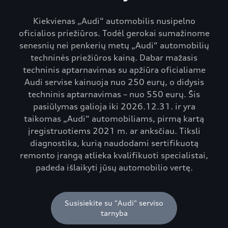
Kiekvienas „Audi“ automobilis nusipelno
oficialios priežiūros. Todėl gerokai sumažinome
senesnių nei penkerių metų „Audi“ automobilių
techninės priežiūros kainą. Dabar mažasis
techninis aptarnavimas su apžiūra oficialiame
Audi servise kainuoja nuo 250 eurų, o didysis
techninis aptarnavimas – nuo 550 eurų. Šis
pasiūlymas galioja iki 2026.12.31. ir yra
taikomas „Audi“ automobiliams, pirmą kartą
įregistruotiems 2021 m. ar anksčiau. Tiksli
diagnostika, kurią naudodami sertifikuotą
remonto įrangą atlieka kvalifikuoti specialistai,
padeda išlaikyti jūsų automobilio vertę.
Susisiekite su "Audi" serviso
tarnyba