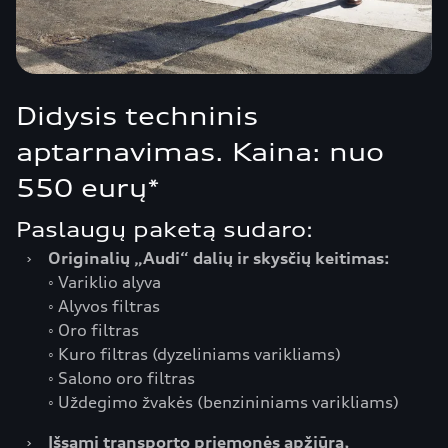
Didysis techninis
aptarnavimas. Kaina: nuo
550 eurų*
Paslaugų paketą sudaro:
›
Originalių „Audi“ dalių ir skysčių keitimas:
◦ Variklio alyva
◦ Alyvos filtras
◦ Oro filtras
◦ Kuro filtras (dyzeliniams varikliams)
◦ Salono oro filtras
◦ Uždegimo žvakės (benzininiams varikliams)
›
Išsami transporto priemonės apžiūra,