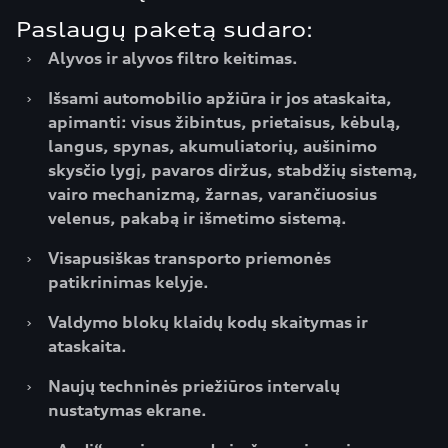
Paslaugų paketą sudaro:
›
Alyvos ir alyvos filtro keitimas.
›
Išsami automobilio apžiūra ir jos ataskaita,
apimanti: visus žibintus, prietaisus, kėbulą,
langus, spynas, akumuliatorių, aušinimo
skysčio lygį, pavaros diržus, stabdžių sistemą,
vairo mechanizmą, žarnas, varančiuosius
velenus, pakabą ir išmetimo sistemą.
›
Visapusiškas transporto priemonės
patikrinimas kelyje.
›
Valdymo blokų klaidų kodų skaitymas ir
ataskaita.
›
Naujų techninės priežiūros intervalų
nustatymas ekrane.