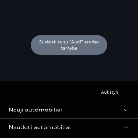
Susisiekite su "Audi" serviso
tarnyba
Aukštyn
Nauji automobiliai
Naudoti automobiliai
Modeliai