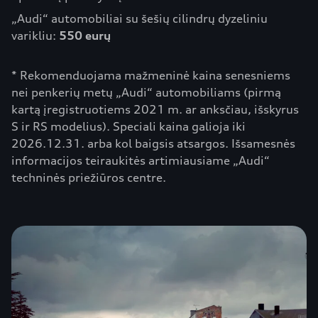
„Audi“ automobiliai su šešių cilindrų dyzeliniu
varikliu:
550 eurų
* Rekomenduojama mažmeninė kaina senesniems
nei penkerių metų „Audi“ automobiliams (pirmą
kartą įregistruotiems 2021 m. ar anksčiau, išskyrus
S ir RS modelius). Speciali kaina galioja iki
2026.12.31. arba kol baigsis atsargos. Išsamesnės
informacijos teiraukitės artimiausiame „Audi“
techninės priežiūros centre.