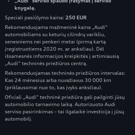
›
„Audi“ serviso spaudo įrašymas į serviso
knygelę.
Speciali pasiūlymo kaina:
250 EUR
Rekomenduojama mažmeninė kaina „Audi“
automobiliams su keturių cilindrų varikliu,
senesniems nei penkeri metai (pirmą kartą
įregistruotiems 2020 m. ar anksčiau). Dėl
išsamesnės informacijos kreipkitės į artimiausią
„Audi“ techninės priežiūros centrą.
Rekomenduojamas techninės priežiūros intervalas:
Kas 24 mėnesius arba nuvažiavus 30 000 km
(priklausomai nuo to, kas įvyks anksčiau).
Oficiali „Audi“ techninė priežiūra gali pailginti jūsų
automobilio tarnavimo laiką. Autorizuoto Audi
serviso pasirinkimas – tai ilgalaikė investicija į jūsų
automobilį.