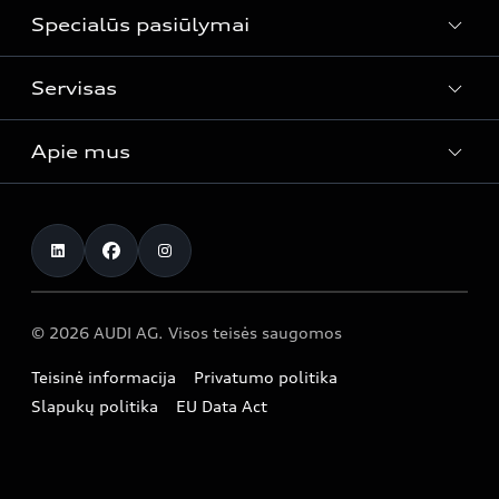
Automobiliai sandėlyje
Specialūs pasiūlymai
Naudoti automobiliai
Audi Lizingas
Servisas
Specialūs pasiūlymai
Apie mus
Servisas
Kontaktai
© 2026 AUDI AG. Visos teisės saugomos
Teisinė informacija
Privatumo politika
Slapukų politika
EU Data Act