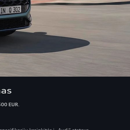
mas
500 EUR
.