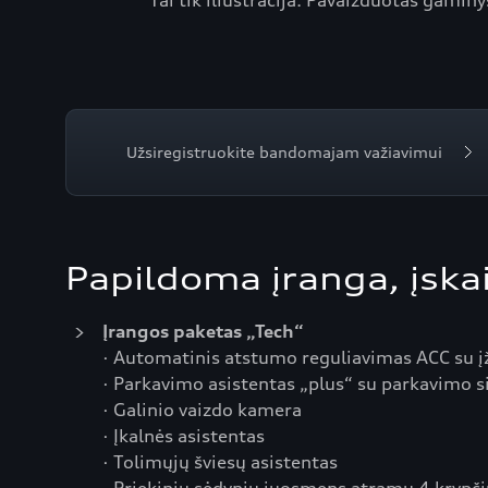
Tai tik iliustracija. Pavaizduotas gaminys
Užsiregistruokite bandomajam važiavimui
Papildoma įranga, įskai
Įrangos paketas „Tech“
· Automatinis atstumo reguliavimas ACC su į
· Parkavimo asistentas „plus“ su parkavimo
· Galinio vaizdo kamera
· Įkalnės asistentas
· Tolimųjų šviesų asistentas