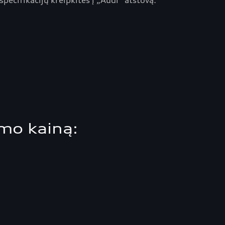
 specifikacijų kreipkitės į „Audi“ atstovą.
ymo kainą: