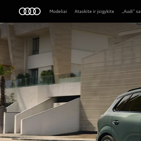
Audi
Modeliai
Ataskite ir įsigykite
„Audi“ s