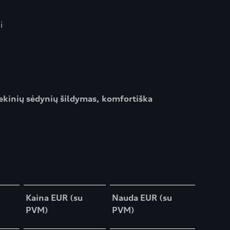
i
ekinių sėdynių šildymas, komfortiška
Kaina EUR (su
Nauda EUR (su
PVM)
PVM)