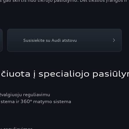
 gali skirtis nuo tikrojo pasiūlymo. Dėl tikslios įrangos ir
Susisiekite su Audi atstovu
čiuota į specialiojo pasiūl
žvalgiuoju reguliavimu
 sistema ir 360° matymo sistema