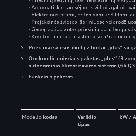
· Priekinių sėdynių juosmens atramų 4 krypč
· Automatiškai tamsėjantis vidinis galinio va
· Elektra nustatomi, prilenkiami ir šildomi au
· Projekcinės šviesos išoriniuose veidrodžiuo
· Garsą izoliuojantys priekinių durų langų stik
· Komfortinio rakto sistema su užrakinimo 
Priekiniai šviesos diodų žibintai „plus“ su g
Oro kondicionieriaus paketas „plus“ (3 zon
autonominio klimatizavimo sistema (tik Q3
Funkcinis paketas
Table
Modelio kodas
Variklio
kW / 
tipas