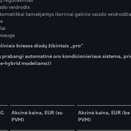
ių reguliavimas
izdo veidrodis
tomatiškai tamsėjantys išoriniai galinio vaizdo veidrodžia
se
lai
apsauga
aliniais šviesos diodų žibintais „pro“
ų prabangi automatinė oro kondicionieriaus sistema, pri
 e-hybrid modeliams))
AG
Akcinė kaina, EUR (su
Akcinė kaina, EUR (be
PVM)
PVM)