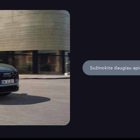
Sužinokite daugiau ap