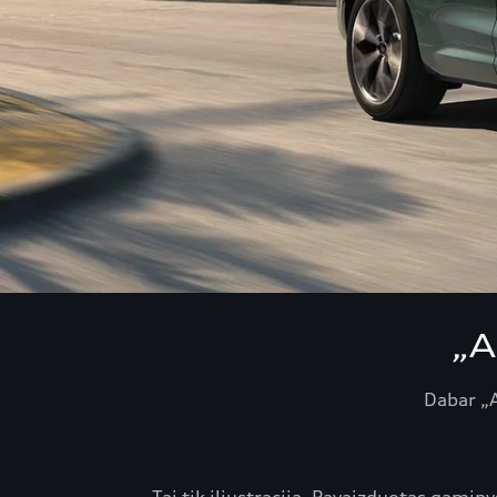
„A
Dabar „A